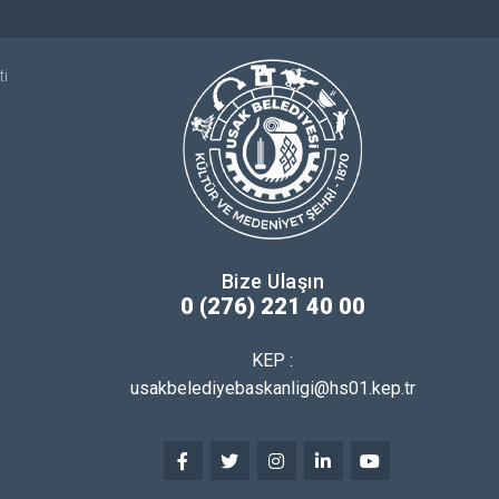
ti
Bize Ulaşın
0 (276) 221 40 00
KEP :
usakbelediyebaskanligi@hs01.kep.tr