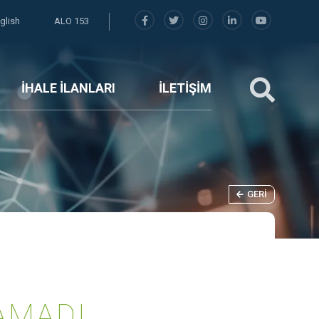
glish
ALO 153
İHALE İLANLARI
İLETİŞİM
GERI
AMADI