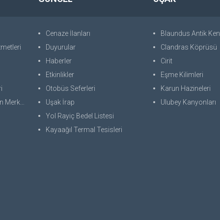
Cenaze İlanları
Blaundus Antik Ken
metleri
Duyurular
Clandras Köprüsü
Haberler
Cirit
Etkinlikler
Eşme Kilimleri
i
Otobüs Seferleri
Karun Hazineleri
 Merkezi
Uşak İrap
Ulubey Kanyonları
Yol Rayiç Bedel Listesi
Kayaağıl Termal Tesisleri