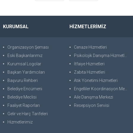
KURUMSAL
HİZMETLERİMİZ
Organizasyon Şeması
Cenaze Hizmetleri
Eski Başkanlarımız
Psikolojik Danışma Hizmetleri
Kurumsal Logolar
İtfaiye Hizmetleri
Başkan Yardımcıları
Zabıta Hizmetleri
Başvuru Rehberi
Atık Yönetimi Hizmetleri
Belediye Encümeni
Engelliler Koordinasyon Merkezi
Belediye Meclisi
Aile Danışma Merkezi
Faaliyet Raporları
Resepsiyon Servisi
Gelir ve Harç Tarifeleri
Hizmetlerimiz