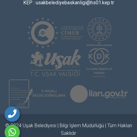
KEP : usakbelediyebaskanligi@hs01.kep.tr
© 2024 Uşak Belediyesi | Bilgi İşlem Müdürlüğü | Tüm Hakları
Saklıdır