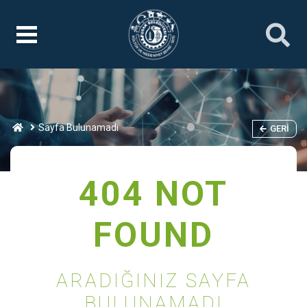
Sayfa Bulunamadı
GERI
404 NOT
FOUND
ARADIĞINIZ SAYFA
BULUNAMADI