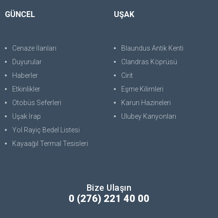
GÜNCEL
UŞAK
Cenaze İlanları
Blaundus Antik Kenti
Duyurular
Clandras Köprüsü
Haberler
Cirit
Etkinlikler
Eşme Kilimleri
Otobüs Seferleri
Karun Hazineleri
Uşak İrap
Ulubey Kanyonları
Yol Rayiç Bedel Listesi
Kayaağıl Termal Tesisleri
Bize Ulaşın
0 (276) 221 40 00