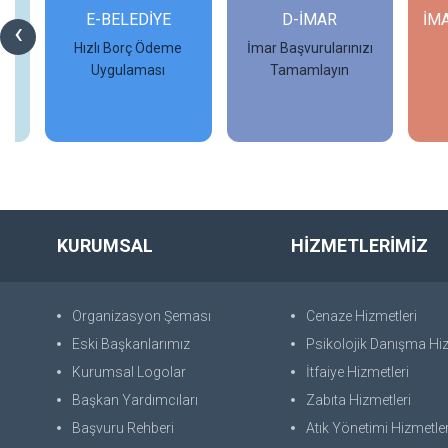
Rİ
E-BELEDİYE
D-İMAR
İM
‹
Hızlı Borç Ödeme
İmar Başvurularınızı
Uygulaması
Tamamlayın
İncele
İncele
KURUMSAL
HİZMETLERİMİZ
Organizasyon Şeması
Cenaze Hizmetleri
Eski Başkanlarımız
Psikolojik Danışma Hiz
Kurumsal Logolar
İtfaiye Hizmetleri
Başkan Yardımcıları
Zabıta Hizmetleri
Başvuru Rehberi
Atık Yönetimi Hizmetler