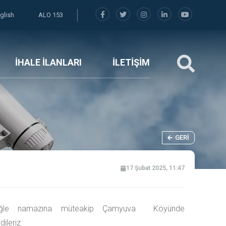
glish
ALO 153
İHALE İLANLARI
İLETİŞİM
GERI
17 Şubat 2025, 11:47
 öğle namazına müteakip Çamyuva Köyünde
ileriz.