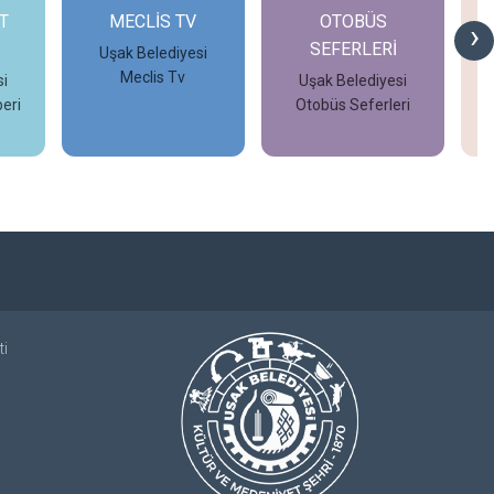
T
MECLİS TV
OTOBÜS
›
SEFERLERİ
Uşak Belediyesi
Meclis Tv
i
Uşak Belediyesi
eri
Otobüs Seferleri
İncele
İncele
ti