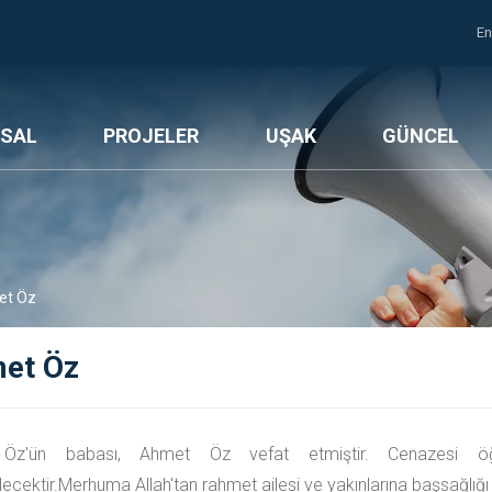
En
SAL
PROJELER
UŞAK
GÜNCEL
t Öz
et Öz
 Öz'ün babası, Ahmet Öz vefat etmiştir. Cenazesi
ecektir.Merhuma Allah'tan rahmet ailesi ve yakınlarına başsağlığı d