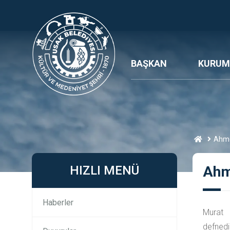
BAŞKAN
KURUM
Ahme
HIZLI MENÜ
Ahm
Haberler
Murat
defnedil