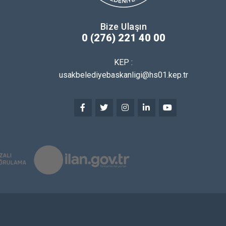
Bize Ulaşın
0 (276) 221 40 00
KEP :
usakbelediyebaskanligi@hs01.kep.tr