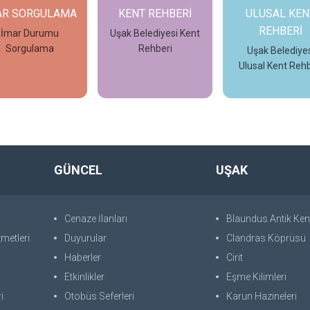
AR SORGULAMA
KENT REHBERİ
ULUSAL KEN
REHBERİ
İmar Durumu
Uşak Belediyesi Kent
Sorgulama
Rehberi
Uşak Belediyes
Ulusal Kent Rehb
İncele
İncele
İncele
GÜNCEL
UŞAK
Cenaze İlanları
Blaundus Antik Ken
metleri
Duyurular
Clandras Köprüsü
Haberler
Cirit
Etkinlikler
Eşme Kilimleri
i
Otobüs Seferleri
Karun Hazineleri