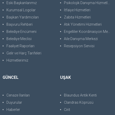
Eski Başkanlarımız
Psikolojik Danışma Hizmetleri
Kurumsal Logolar
İtfaiye Hizmetleri
Başkan Yardımcıları
Zabıta Hizmetleri
Başvuru Rehberi
Atık Yönetimi Hizmetleri
Belediye Encümeni
Engelliler Koordinasyon Merkezi
Belediye Meclisi
Aile Danışma Merkezi
Faaliyet Raporları
Resepsiyon Servisi
Gelir ve Harç Tarifeleri
Hizmetlerimiz
GÜNCEL
UŞAK
Cenaze İlanları
Blaundus Antik Kenti
Duyurular
Clandras Köprüsü
Haberler
Cirit