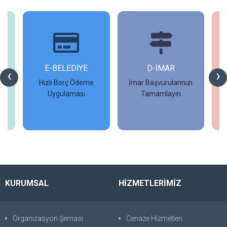
İ
E-BELEDİYE
D-İMAR
İ
‹
›
Hızlı Borç Ödeme
İmar Başvurularınızı
Uygulaması
Tamamlayın
İncele
İncele
KURUMSAL
HİZMETLERİMİZ
Organizasyon Şeması
Cenaze Hizmetleri