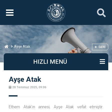
Ayşe Atak
GERI
HIZLI MENÜ
Ayşe Atak
28 Temmuz 2025, 09:06
Ethem Atak'ın annesi, Ayşe Atak vefat etmiştir.