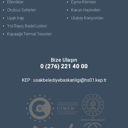
Etkinlikler
Eşme Kilimleri
Otobüs Seferleri
Karun Hazineleri
Uşak İrap
Ulubey Kanyonları
Yol Rayiç Bedel Listesi
Kayaağıl Termal Tesisleri
Bize Ulaşın
0 (276) 221 40 00
KEP : usakbelediyebaskanligi@hs01.kep.tr