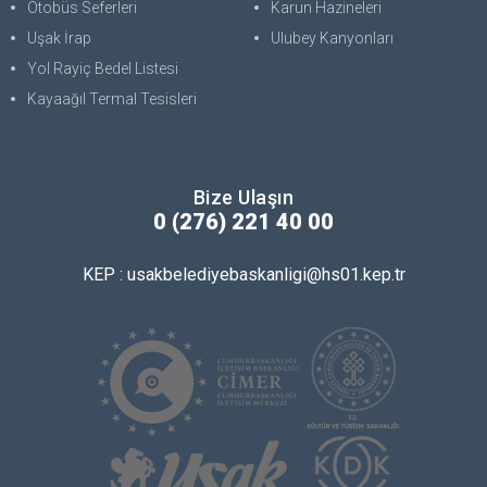
Otobüs Seferleri
Karun Hazineleri
Uşak İrap
Ulubey Kanyonları
Yol Rayiç Bedel Listesi
Kayaağıl Termal Tesisleri
Bize Ulaşın
0 (276) 221 40 00
KEP : usakbelediyebaskanligi@hs01.kep.tr