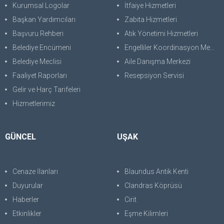
Kurumsal Logolar
İtfaiye Hizmetleri
Başkan Yardımcıları
Zabıta Hizmetleri
Başvuru Rehberi
Atık Yönetimi Hizmetleri
Belediye Encümeni
Engelliler Koordinasyon Merkezi
Belediye Meclisi
Aile Danışma Merkezi
Faaliyet Raporları
Resepsiyon Servisi
Gelir ve Harç Tarifeleri
Hizmetlerimiz
GÜNCEL
UŞAK
Cenaze İlanları
Blaundus Antik Kenti
Duyurular
Clandras Köprüsü
Haberler
Cirit
Etkinlikler
Eşme Kilimleri