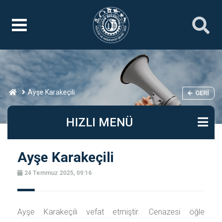
Ayşe Karakeçili
GERI
HIZLI MENÜ
Ayşe Karakeçili
24 Temmuz 2025, 09:16
Ayşe Karakeçili vefat etmiştir. Cenazesi öğle