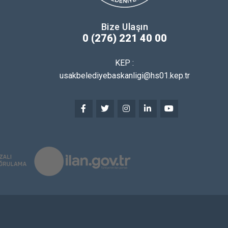
Bize Ulaşın
0 (276) 221 40 00
KEP :
usakbelediyebaskanligi@hs01.kep.tr