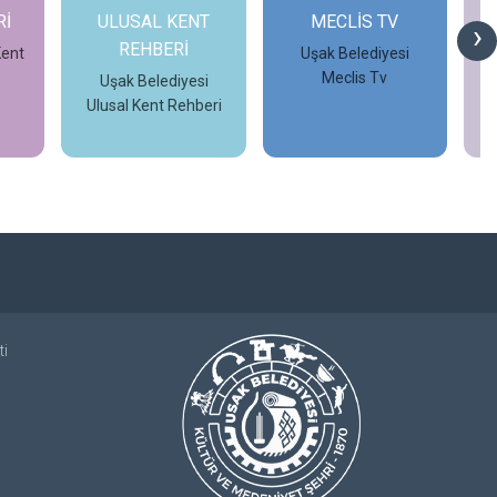
NT
MECLİS TV
OTOBÜS
›
SEFERLERİ
Uşak Belediyesi
Meclis Tv
si
Uşak Belediyesi
beri
Otobüs Seferleri
İncele
İncele
ti