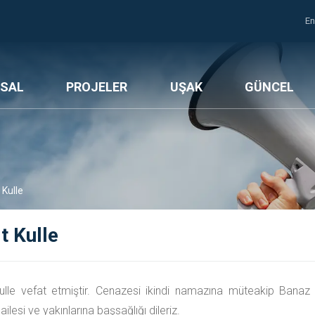
En
SAL
PROJELER
UŞAK
GÜNCEL
 Kulle
t Kulle
ulle vefat etmiştir. Cenazesi ikindi namazına müteakip Banaz
ilesi ve yakınlarına başsağlığı dileriz.