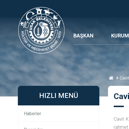
BAŞKAN
KURUM
Cavit
HIZLI MENÜ
Cavi
Haberler
Cavit K
rahmet a