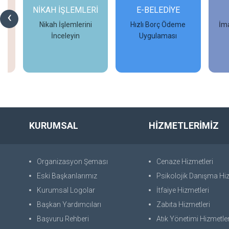
Rİ
E-BELEDİYE
D-İMAR
İM
‹
i
Hızlı Borç Ödeme
İmar Başvurularınızı
Uygulaması
Tamamlayın
İncele
İncele
KURUMSAL
HİZMETLERİMİZ
Organizasyon Şeması
Cenaze Hizmetleri
Eski Başkanlarımız
Psikolojik Danışma Hiz
Kurumsal Logolar
İtfaiye Hizmetleri
Başkan Yardımcıları
Zabıta Hizmetleri
Başvuru Rehberi
Atık Yönetimi Hizmetler