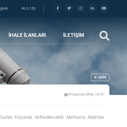
glish
ALO 153
İHALE İLANLARI
İLETİŞİM
GERI
09 Haziran 2026, 14:37
 Gürlek Köyünde defnedilecektir. Merhuma Allah'tan