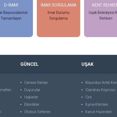
AR SORGULAMA
KENT REHBERİ
ULUSAL KE
REHBERİ
İmar Durumu
Uşak Belediyesi Kent
Sorgulama
Rehberi
Uşak Belediye
Ulusal Kent Reh
İncele
İncele
İncele
GÜNCEL
UŞAK
Cenaze İlanları
Blaundus Antik Ken
metleri
Duyurular
Clandras Köprüsü
Haberler
Cirit
Etkinlikler
Eşme Kilimleri
i
Otobüs Seferleri
Karun Hazineleri