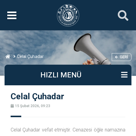
Celal Çuhadar
GERI
HIZLI MENÜ
Celal Çuhadar
15 Şubat 2026, 09:23
Celal Çuhadar vefat etmiştir. Cenazesi öğle namazına