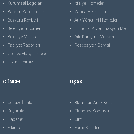
Kurumsal Logolar
İtfaiye Hizmetleri
Başkan Yardımcıları
Zabıta Hizmetleri
Başvuru Rehberi
Atık Yönetimi Hizmetleri
Belediye Encümeni
Engelliler Koordinasyon Merkezi
Belediye Meclisi
Aile Danışma Merkezi
Faaliyet Raporları
Resepsiyon Servisi
Gelir ve Harç Tarifeleri
Hizmetlerimiz
GÜNCEL
UŞAK
Cenaze İlanları
Blaundus Antik Kenti
Duyurular
Clandras Köprüsü
Haberler
Cirit
Etkinlikler
Eşme Kilimleri