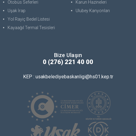
Otobüs Seferleri
Karun Hazineleri
Uşak İrap
Ulubey Kanyonları
Yol Rayiç Bedel Listesi
Kayaağıl Termal Tesisleri
Bize Ulaşın
0 (276) 221 40 00
KEP : usakbelediyebaskanligi@hs01.kep.tr