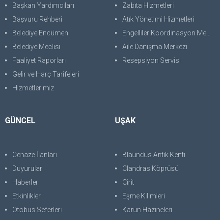
Başkan Yardımcıları
Zabıta Hizmetleri
Başvuru Rehberi
Atık Yönetimi Hizmetleri
Belediye Encümeni
Engelliler Koordinasyon Merkezi
Belediye Meclisi
Aile Danışma Merkezi
Faaliyet Raporları
Resepsiyon Servisi
Gelir ve Harç Tarifeleri
Hizmetlerimiz
GÜNCEL
UŞAK
Cenaze İlanları
Blaundus Antik Kenti
Duyurular
Clandras Köprüsü
Haberler
Cirit
Etkinlikler
Eşme Kilimleri
Otobüs Seferleri
Karun Hazineleri