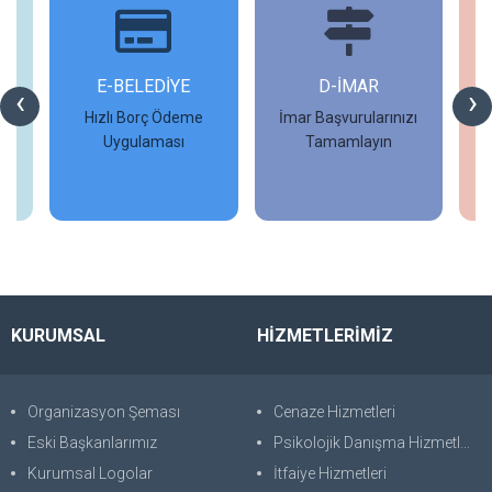
İ
E-BELEDİYE
D-İMAR
İ
‹
›
Hızlı Borç Ödeme
İmar Başvurularınızı
Uygulaması
Tamamlayın
İncele
İncele
KURUMSAL
HİZMETLERİMİZ
Organizasyon Şeması
Cenaze Hizmetleri
Eski Başkanlarımız
Psikolojik Danışma Hizmetleri
Kurumsal Logolar
İtfaiye Hizmetleri