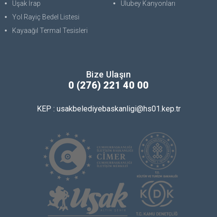
Uşak İrap
Ulubey Kanyonları
Yol Rayiç Bedel Listesi
Kayaağıl Termal Tesisleri
Bize Ulaşın
0 (276) 221 40 00
KEP : usakbelediyebaskanligi@hs01.kep.tr