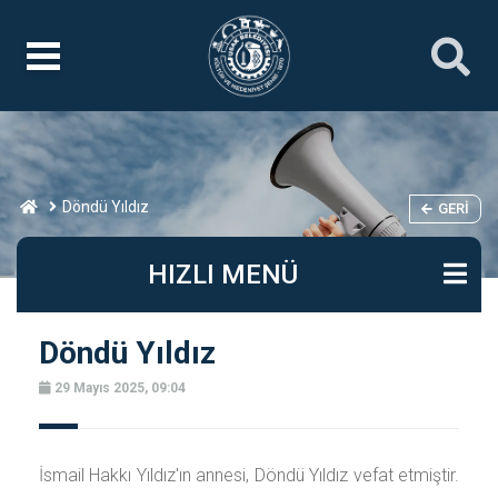
Döndü Yıldız
GERI
HIZLI MENÜ
Döndü Yıldız
29 Mayıs 2025, 09:04
İsmail Hakkı Yıldız'ın annesi, Döndü Yıldız vefat etmiştir.