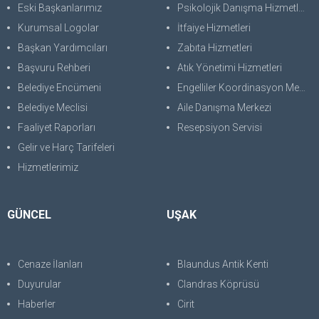
Eski Başkanlarımız
Psikolojik Danışma Hizmetleri
Kurumsal Logolar
İtfaiye Hizmetleri
Başkan Yardımcıları
Zabıta Hizmetleri
Başvuru Rehberi
Atık Yönetimi Hizmetleri
Belediye Encümeni
Engelliler Koordinasyon Merkezi
Belediye Meclisi
Aile Danışma Merkezi
Faaliyet Raporları
Resepsiyon Servisi
Gelir ve Harç Tarifeleri
Hizmetlerimiz
GÜNCEL
UŞAK
Cenaze İlanları
Blaundus Antik Kenti
Duyurular
Clandras Köprüsü
Haberler
Cirit