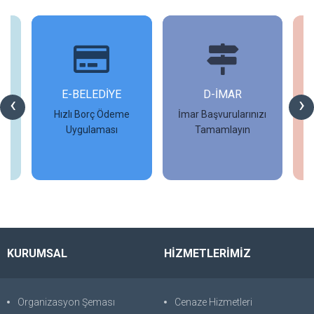
İ
E-BELEDİYE
D-İMAR
İ
‹
›
Hızlı Borç Ödeme
İmar Başvurularınızı
Uygulaması
Tamamlayın
İncele
İncele
KURUMSAL
HİZMETLERİMİZ
Organizasyon Şeması
Cenaze Hizmetleri