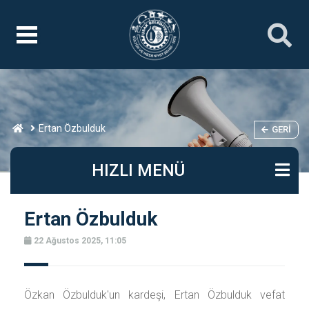
Ertan Özbulduk
GERI
HIZLI MENÜ
Ertan Özbulduk
22 Ağustos 2025, 11:05
Özkan Özbulduk'un kardeşi, Ertan Özbulduk vefat