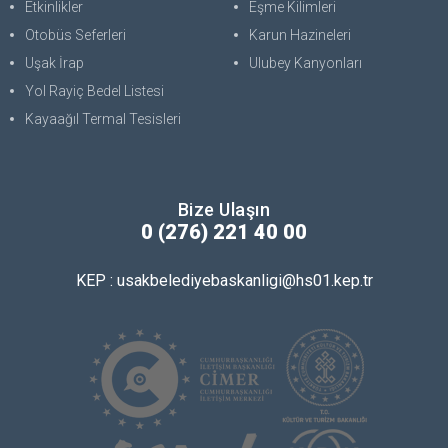
Etkinlikler
Eşme Kilimleri
Otobüs Seferleri
Karun Hazineleri
Uşak İrap
Ulubey Kanyonları
Yol Rayiç Bedel Listesi
Kayaağıl Termal Tesisleri
Bize Ulaşın
0 (276) 221 40 00
KEP : usakbelediyebaskanligi@hs01.kep.tr