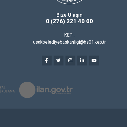
Bize Ulaşın
0 (276) 221 40 00
KEP :
usakbelediyebaskanligi@hs01.kep.tr