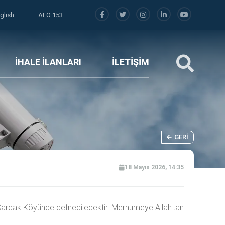
glish
ALO 153
İHALE İLANLARI
İLETİŞİM
GERI
18 Mayıs 2026, 14:35
 Çardak Köyünde defnedilecektir. Merhumeye Allah'tan