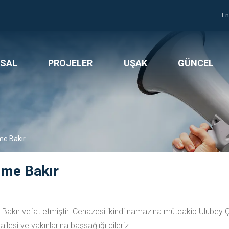
En
SAL
PROJELER
UŞAK
GÜNCEL
me Bakır
ime Bakır
Bakır vefat etmiştir. Cenazesi ikindi namazına müteakip Ulubey
ilesi ve yakınlarına başsağlığı dileriz.