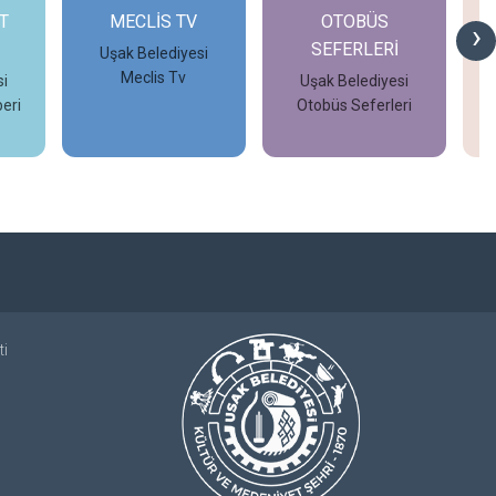
T
MECLİS TV
OTOBÜS
›
SEFERLERİ
Uşak Belediyesi
Meclis Tv
i
Uşak Belediyesi
eri
Otobüs Seferleri
İncele
İncele
ti