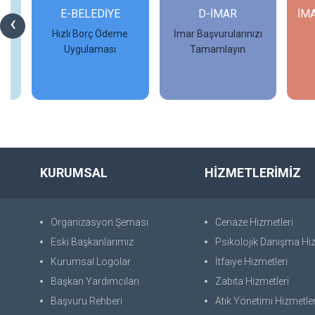
Rİ
E-BELEDİYE
D-İMAR
İM
‹
Hızlı Borç Ödeme
İmar Başvurularınızı
Uygulaması
Tamamlayın
İncele
İncele
KURUMSAL
HİZMETLERİMİZ
Organizasyon Şeması
Cenaze Hizmetleri
Eski Başkanlarımız
Psikolojik Danışma Hiz
Kurumsal Logolar
İtfaiye Hizmetleri
Başkan Yardımcıları
Zabıta Hizmetleri
Başvuru Rehberi
Atık Yönetimi Hizmetler