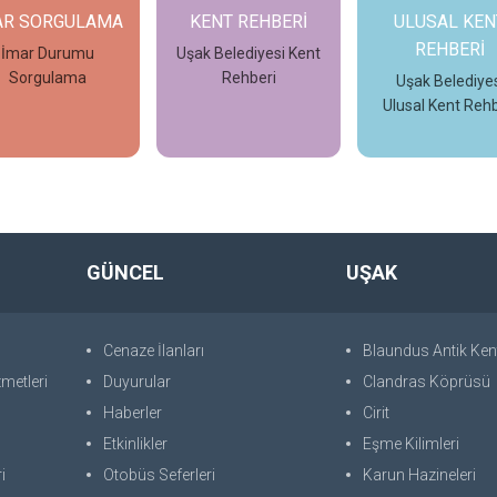
AR SORGULAMA
KENT REHBERİ
ULUSAL KEN
REHBERİ
İmar Durumu
Uşak Belediyesi Kent
Sorgulama
Rehberi
Uşak Belediyes
Ulusal Kent Rehb
İncele
İncele
İncele
GÜNCEL
UŞAK
Cenaze İlanları
Blaundus Antik Ken
metleri
Duyurular
Clandras Köprüsü
Haberler
Cirit
Etkinlikler
Eşme Kilimleri
i
Otobüs Seferleri
Karun Hazineleri