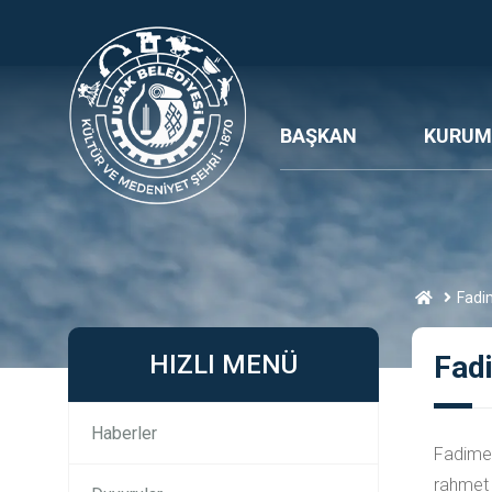
BAŞKAN
KURUM
Fadi
HIZLI MENÜ
Fad
Haberler
Fadime 
rahmet a