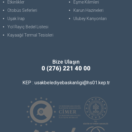
Etkinlikler
Eşme Kilimleri
Otobüs Seferleri
Karun Hazineleri
Uşak İrap
Ulubey Kanyonları
Yol Rayiç Bedel Listesi
Kayaağıl Termal Tesisleri
Bize Ulaşın
0 (276) 221 40 00
KEP : usakbelediyebaskanligi@hs01.kep.tr