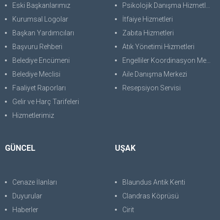
Eski Başkanlarımız
Psikolojik Danışma Hizmetleri
Kurumsal Logolar
İtfaiye Hizmetleri
Başkan Yardımcıları
Zabıta Hizmetleri
Başvuru Rehberi
Atık Yönetimi Hizmetleri
Belediye Encümeni
Engelliler Koordinasyon Merkezi
Belediye Meclisi
Aile Danışma Merkezi
Faaliyet Raporları
Resepsiyon Servisi
Gelir ve Harç Tarifeleri
Hizmetlerimiz
GÜNCEL
UŞAK
Cenaze İlanları
Blaundus Antik Kenti
Duyurular
Clandras Köprüsü
Haberler
Cirit