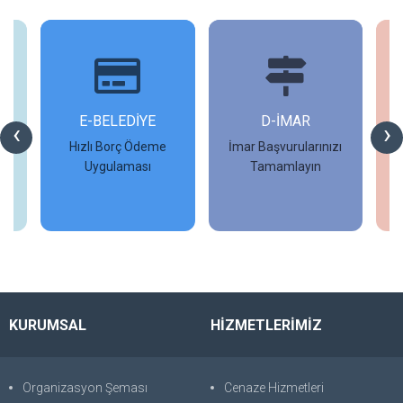
İ
E-BELEDİYE
D-İMAR
İ
‹
›
Hızlı Borç Ödeme
İmar Başvurularınızı
Uygulaması
Tamamlayın
İncele
İncele
KURUMSAL
HİZMETLERİMİZ
Organizasyon Şeması
Cenaze Hizmetleri