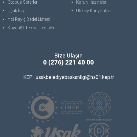
Otobüs Seferleri
Karun Hazineleri
Uşak İrap
Ulubey Kanyonları
Yol Rayiç Bedel Listesi
Kayaağıl Termal Tesisleri
Bize Ulaşın
0 (276) 221 40 00
KEP : usakbelediyebaskanligi@hs01.kep.tr