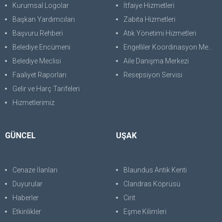
Kurumsal Logolar
İtfaiye Hizmetleri
Başkan Yardımcıları
Zabıta Hizmetleri
Başvuru Rehberi
Atık Yönetimi Hizmetleri
Belediye Encümeni
Engelliler Koordinasyon Merkezi
Belediye Meclisi
Aile Danışma Merkezi
Faaliyet Raporları
Resepsiyon Servisi
Gelir ve Harç Tarifeleri
Hizmetlerimiz
GÜNCEL
UŞAK
Cenaze İlanları
Blaundus Antik Kenti
Duyurular
Clandras Köprüsü
Haberler
Cirit
Etkinlikler
Eşme Kilimleri