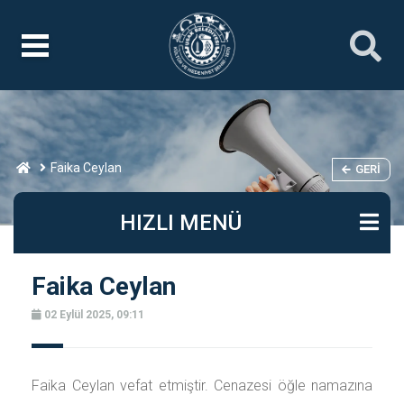
Faika Ceylan
GERI
HIZLI MENÜ
Faika Ceylan
02 Eylül 2025, 09:11
Faika Ceylan vefat etmiştir. Cenazesi öğle namazına