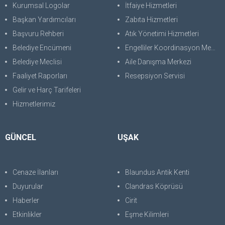
Kurumsal Logolar
İtfaiye Hizmetleri
Başkan Yardımcıları
Zabıta Hizmetleri
Başvuru Rehberi
Atık Yönetimi Hizmetleri
Belediye Encümeni
Engelliler Koordinasyon Merkezi
Belediye Meclisi
Aile Danışma Merkezi
Faaliyet Raporları
Resepsiyon Servisi
Gelir ve Harç Tarifeleri
Hizmetlerimiz
GÜNCEL
UŞAK
Cenaze İlanları
Blaundus Antik Kenti
Duyurular
Clandras Köprüsü
Haberler
Cirit
Etkinlikler
Eşme Kilimleri