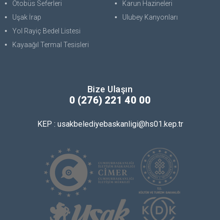
Otobüs Seferleri
Karun Hazineleri
Uşak İrap
Ulubey Kanyonları
Yol Rayiç Bedel Listesi
Kayaağıl Termal Tesisleri
Bize Ulaşın
0 (276) 221 40 00
KEP : usakbelediyebaskanligi@hs01.kep.tr