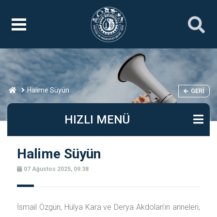
Halime Süyün
GERI
HIZLI MENÜ
Halime Süyün
07 Ağustos 2025, 09:38
İsmail Özgün, Hülya Kara ve Derya Akdolan'ın anneleri,