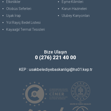
Etkinlikler
Eşme Kilimleri
Otobüs Seferleri
Karun Hazineleri
Uşak İrap
Ulubey Kanyonları
Yol Rayiç Bedel Listesi
Kayaağıl Termal Tesisleri
Bize Ulaşın
0 (276) 221 40 00
KEP : usakbelediyebaskanligi@hs01.kep.tr