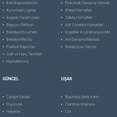
Eski Başkanlarımız
Psikolojik Danışma Hizmetleri
Kurumsal Logolar
İtfaiye Hizmetleri
Başkan Yardımcıları
Zabıta Hizmetleri
Başvuru Rehberi
Atık Yönetimi Hizmetleri
Belediye Encümeni
Engelliler Koordinasyon Merkezi
Belediye Meclisi
Aile Danışma Merkezi
Faaliyet Raporları
Resepsiyon Servisi
Gelir ve Harç Tarifeleri
Hizmetlerimiz
GÜNCEL
UŞAK
Cenaze İlanları
Blaundus Antik Kenti
Duyurular
Clandras Köprüsü
Haberler
Cirit