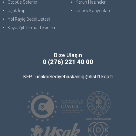
Otobüs Seferleri
Karun Hazineleri
Uşak İrap
Ulubey Kanyonları
Yol Rayiç Bedel Listesi
Kayaağıl Termal Tesisleri
Bize Ulaşın
0 (276) 221 40 00
KEP : usakbelediyebaskanligi@hs01.kep.tr