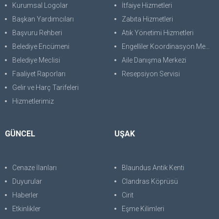
Kurumsal Logolar
İtfaiye Hizmetleri
Başkan Yardımcıları
Zabıta Hizmetleri
Başvuru Rehberi
Atık Yönetimi Hizmetleri
Belediye Encümeni
Engelliler Koordinasyon Merkezi
Belediye Meclisi
Aile Danışma Merkezi
Faaliyet Raporları
Resepsiyon Servisi
Gelir ve Harç Tarifeleri
Hizmetlerimiz
GÜNCEL
UŞAK
Cenaze İlanları
Blaundus Antik Kenti
Duyurular
Clandras Köprüsü
Haberler
Cirit
Etkinlikler
Eşme Kilimleri