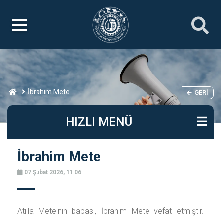
İbrahim Mete
GERI
HIZLI MENÜ
İbrahim Mete
07 Şubat 2026, 11:06
Atilla Mete'nin babası, İbrahim Mete vefat etmiştir.