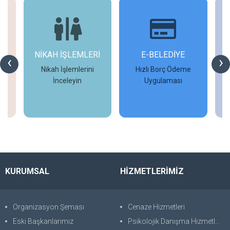
LEMLERİ
E-BELEDİYE
D-İMAR
‹
›
mlerini
Hızlı Borç Ödeme
İmar Başvurularınızı
yin
Uygulaması
Tamamlayın
le
İncele
İncele
KURUMSAL
HİZMETLERİMİZ
Organizasyon Şeması
Cenaze Hizmetleri
Eski Başkanlarımız
Psikolojik Danışma Hizmetleri