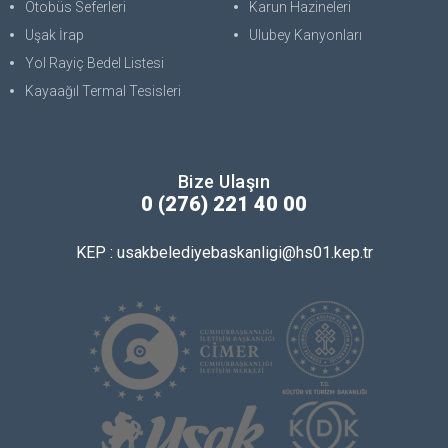
Otobüs Seferleri
Karun Hazineleri
Uşak İrap
Ulubey Kanyonları
Yol Rayiç Bedel Listesi
Kayaağıl Termal Tesisleri
Bize Ulaşın
0 (276) 221 40 00
KEP : usakbelediyebaskanligi@hs01.kep.tr