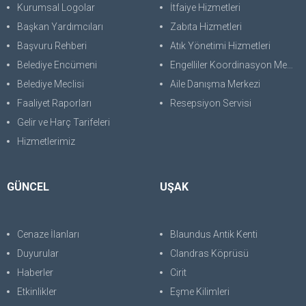
Kurumsal Logolar
İtfaiye Hizmetleri
Başkan Yardımcıları
Zabıta Hizmetleri
Başvuru Rehberi
Atık Yönetimi Hizmetleri
Belediye Encümeni
Engelliler Koordinasyon Merkezi
Belediye Meclisi
Aile Danışma Merkezi
Faaliyet Raporları
Resepsiyon Servisi
Gelir ve Harç Tarifeleri
Hizmetlerimiz
GÜNCEL
UŞAK
Cenaze İlanları
Blaundus Antik Kenti
Duyurular
Clandras Köprüsü
Haberler
Cirit
Etkinlikler
Eşme Kilimleri