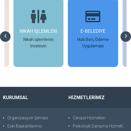
NİKAH İŞLEMLERİ
E-BELEDİYE
‹
›
Nikah İşlemlerini
Hızlı Borç Ödeme
İ
İnceleyin
Uygulaması
İncele
İncele
KURUMSAL
HİZMETLERİMİZ
Organizasyon Şeması
Cenaze Hizmetleri
Eski Başkanlarımız
Psikolojik Danışma Hizmetleri