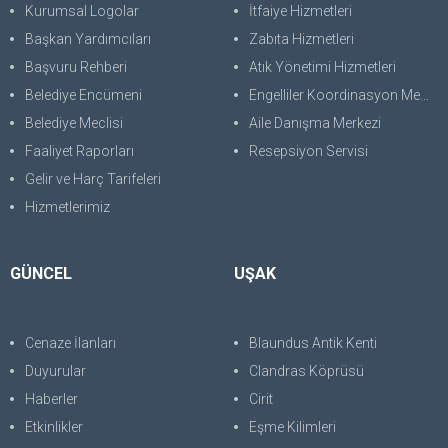
Kurumsal Logolar
İtfaiye Hizmetleri
Başkan Yardımcıları
Zabıta Hizmetleri
Başvuru Rehberi
Atık Yönetimi Hizmetleri
Belediye Encümeni
Engelliler Koordinasyon Merkezi
Belediye Meclisi
Aile Danışma Merkezi
Faaliyet Raporları
Resepsiyon Servisi
Gelir ve Harç Tarifeleri
Hizmetlerimiz
GÜNCEL
UŞAK
Cenaze İlanları
Blaundus Antik Kenti
Duyurular
Clandras Köprüsü
Haberler
Cirit
Etkinlikler
Eşme Kilimleri