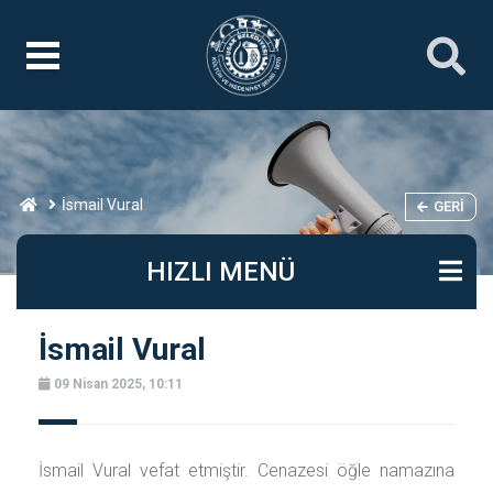
İsmail Vural
GERI
HIZLI MENÜ
İsmail Vural
09 Nisan 2025, 10:11
İsmail Vural vefat etmiştir. Cenazesi öğle namazına