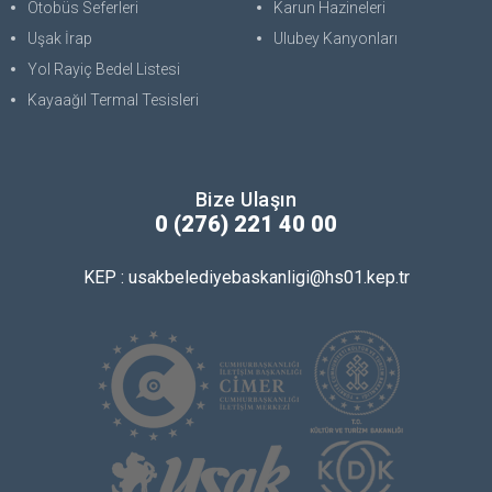
Otobüs Seferleri
Karun Hazineleri
Uşak İrap
Ulubey Kanyonları
Yol Rayiç Bedel Listesi
Kayaağıl Termal Tesisleri
Bize Ulaşın
0 (276) 221 40 00
KEP : usakbelediyebaskanligi@hs01.kep.tr