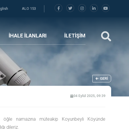
glish
ALO 153
İHALE İLANLARI
İLETİŞİM
GERI
04 Eylül 2025, 09:39
zesi öğle namazına müteakip Koyunbeyli Köyünde
ı dileriz.