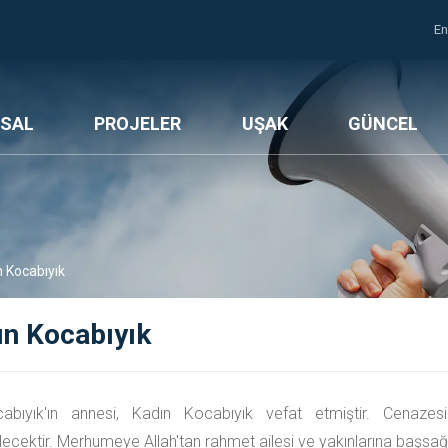
En
SAL
PROJELER
UŞAK
GÜNCEL
 Kocabıyık
ın Kocabıyık
cabıyık'ın annesi, Kadın Kocabıyık vefat etmiştir. Cena
ecektir. Merhumeye Allah'tan rahmet ailesi ve yakınlarına başsağlığ