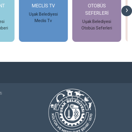
T
MECLİS TV
OTOBÜS
›
SEFERLERİ
Uşak Belediyesi
Meclis Tv
i
Uşak Belediyesi
eri
Otobüs Seferleri
İncele
İncele
ti