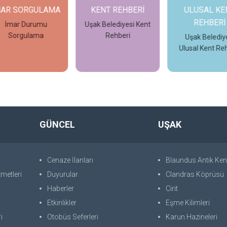
AR SORGULAMA
KENT REHBERİ
ULUSAL KEN
REHBERİ
İmar Durumu
Uşak Belediyesi Kent
Sorgulama
Rehberi
Uşak Belediyes
Ulusal Kent Rehb
İncele
İncele
İncele
GÜNCEL
UŞAK
Cenaze İlanları
Blaundus Antik Ken
metleri
Duyurular
Clandras Köprüsü
Haberler
Cirit
Etkinlikler
Eşme Kilimleri
i
Otobüs Seferleri
Karun Hazineleri