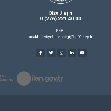
Bize Ulaşın
0 (276) 221 40 00
KEP :
usakbelediyebaskanligi@hs01.kep.tr