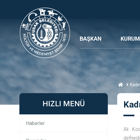
BAŞKAN
KURUM
Kadın
HIZLI MENÜ
Kad
Haberler
Ali Ko
defnedil