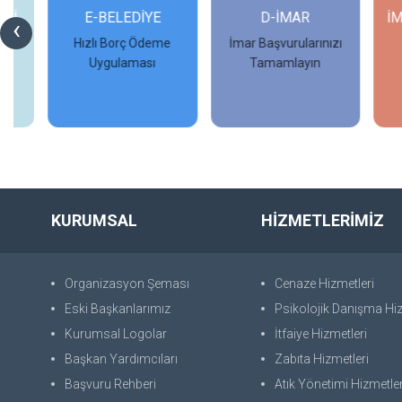
Rİ
E-BELEDİYE
D-İMAR
İM
‹
Hızlı Borç Ödeme
İmar Başvurularınızı
Uygulaması
Tamamlayın
İncele
İncele
KURUMSAL
HİZMETLERİMİZ
Organizasyon Şeması
Cenaze Hizmetleri
Eski Başkanlarımız
Psikolojik Danışma Hiz
Kurumsal Logolar
İtfaiye Hizmetleri
Başkan Yardımcıları
Zabıta Hizmetleri
Başvuru Rehberi
Atık Yönetimi Hizmetler