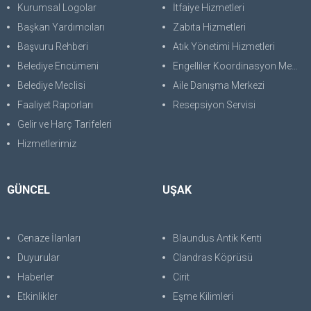
Kurumsal Logolar
İtfaiye Hizmetleri
Başkan Yardımcıları
Zabıta Hizmetleri
Başvuru Rehberi
Atık Yönetimi Hizmetleri
Belediye Encümeni
Engelliler Koordinasyon Merkezi
Belediye Meclisi
Aile Danışma Merkezi
Faaliyet Raporları
Resepsiyon Servisi
Gelir ve Harç Tarifeleri
Hizmetlerimiz
GÜNCEL
UŞAK
Cenaze İlanları
Blaundus Antik Kenti
Duyurular
Clandras Köprüsü
Haberler
Cirit
Etkinlikler
Eşme Kilimleri