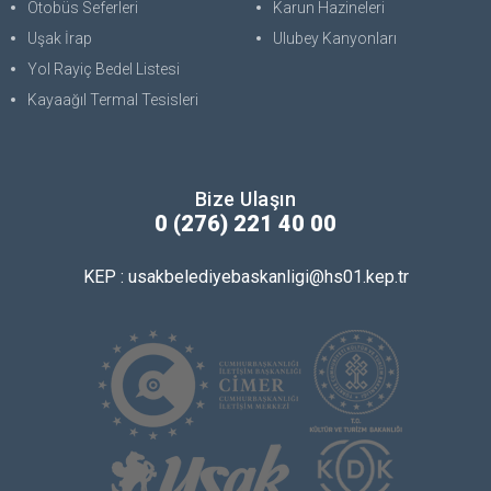
Otobüs Seferleri
Karun Hazineleri
Uşak İrap
Ulubey Kanyonları
Yol Rayiç Bedel Listesi
Kayaağıl Termal Tesisleri
Bize Ulaşın
0 (276) 221 40 00
KEP : usakbelediyebaskanligi@hs01.kep.tr