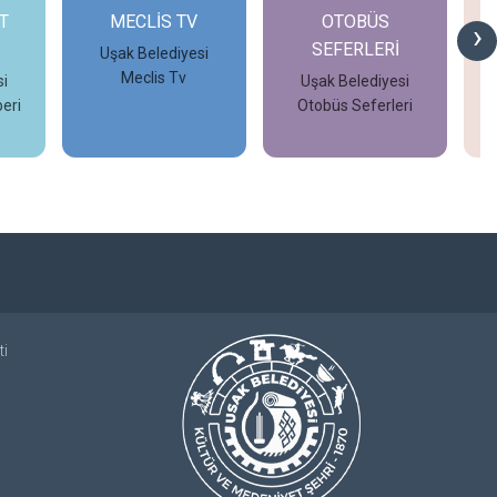
T
MECLİS TV
OTOBÜS
›
SEFERLERİ
Uşak Belediyesi
Meclis Tv
i
Uşak Belediyesi
eri
Otobüs Seferleri
İncele
İncele
ti