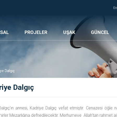
En
SAL
PROJELER
UŞAK
GÜNCEL
ye Dalgıç
iye Dalgıç
Dalgıç'ın annesi, Kadriye Dalgıç vefat etmiştir. Cenazesi öğl
rler Mezarlığına defnedilecektir. Merhumeye Allah'tan rahmet ailes