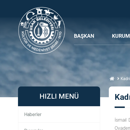
BAŞKAN
KURUM
Kadri
HIZLI MENÜ
Kadr
Haberler
İsmail 
Ovademi