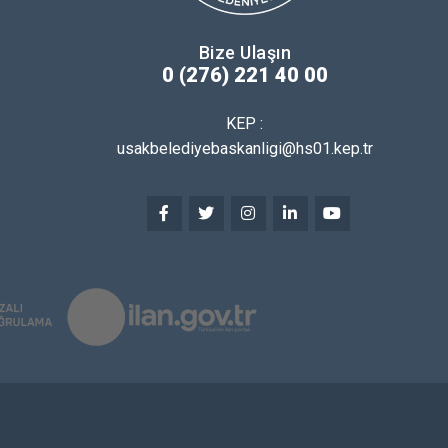
Bize Ulaşın
0 (276) 221 40 00
KEP :
usakbelediyebaskanligi@hs01.kep.tr