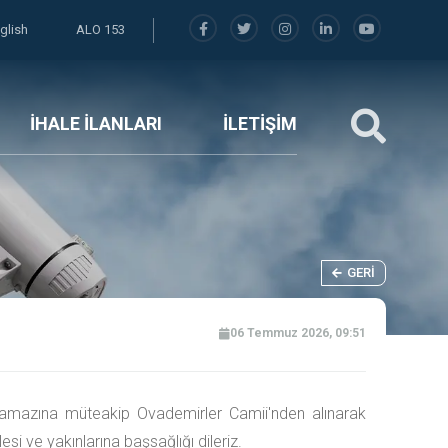
glish
ALO 153
İHALE İLANLARI
İLETİŞİM
GERI
06 Temmuz 2026, 09:51
e namazına müteakip Ovademirler Camii'nden alınarak
i ve yakınlarına başsağlığı dileriz.