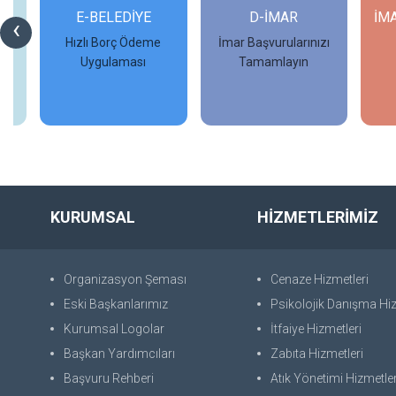
Rİ
E-BELEDİYE
D-İMAR
İM
‹
Hızlı Borç Ödeme
İmar Başvurularınızı
Uygulaması
Tamamlayın
İncele
İncele
KURUMSAL
HİZMETLERİMİZ
Organizasyon Şeması
Cenaze Hizmetleri
Eski Başkanlarımız
Psikolojik Danışma Hiz
Kurumsal Logolar
İtfaiye Hizmetleri
Başkan Yardımcıları
Zabıta Hizmetleri
Başvuru Rehberi
Atık Yönetimi Hizmetler