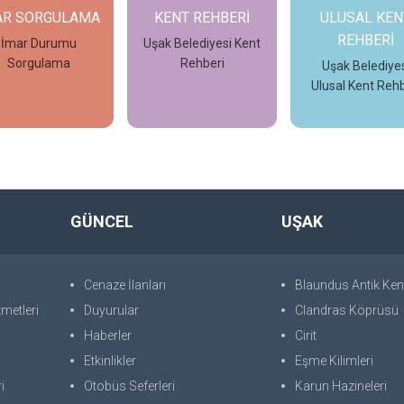
AR SORGULAMA
KENT REHBERİ
ULUSAL KEN
REHBERİ
İmar Durumu
Uşak Belediyesi Kent
Sorgulama
Rehberi
Uşak Belediyes
Ulusal Kent Rehb
İncele
İncele
İncele
GÜNCEL
UŞAK
Cenaze İlanları
Blaundus Antik Ken
metleri
Duyurular
Clandras Köprüsü
Haberler
Cirit
Etkinlikler
Eşme Kilimleri
i
Otobüs Seferleri
Karun Hazineleri