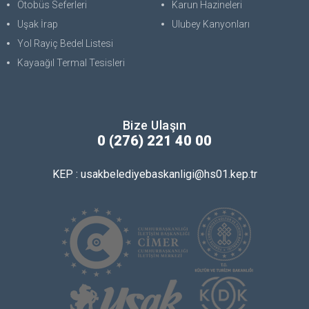
Otobüs Seferleri
Karun Hazineleri
Uşak İrap
Ulubey Kanyonları
Yol Rayiç Bedel Listesi
Kayaağıl Termal Tesisleri
Bize Ulaşın
0 (276) 221 40 00
KEP : usakbelediyebaskanligi@hs01.kep.tr