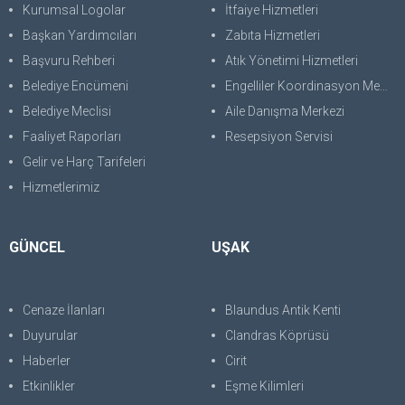
Kurumsal Logolar
İtfaiye Hizmetleri
Başkan Yardımcıları
Zabıta Hizmetleri
Başvuru Rehberi
Atık Yönetimi Hizmetleri
Belediye Encümeni
Engelliler Koordinasyon Merkezi
Belediye Meclisi
Aile Danışma Merkezi
Faaliyet Raporları
Resepsiyon Servisi
Gelir ve Harç Tarifeleri
Hizmetlerimiz
GÜNCEL
UŞAK
Cenaze İlanları
Blaundus Antik Kenti
Duyurular
Clandras Köprüsü
Haberler
Cirit
Etkinlikler
Eşme Kilimleri