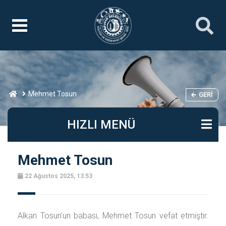
Mehmet Tosun
GERI
HIZLI MENÜ
Mehmet Tosun
22 Ağustos 2025, 13:53
Alkan Tosun'un babası, Mehmet Tosun vefat etmiştir.