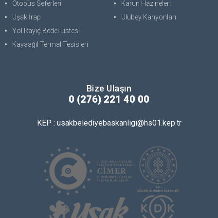
Otobüs Seferleri
Karun Hazineleri
Uşak İrap
Ulubey Kanyonları
Yol Rayiç Bedel Listesi
Kayaağıl Termal Tesisleri
Bize Ulaşın
0 (276) 221 40 00
KEP : usakbelediyebaskanligi@hs01.kep.tr