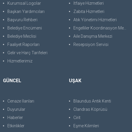
Kurumsal Logolar
İtfaiye Hizmetleri
Başkan Yardımcıları
Zabıta Hizmetleri
Başvuru Rehberi
Atık Yönetimi Hizmetleri
Belediye Encümeni
Engelliler Koordinasyon Merkezi
Belediye Meclisi
Aile Danışma Merkezi
Faaliyet Raporları
Resepsiyon Servisi
Gelir ve Harç Tarifeleri
Hizmetlerimiz
GÜNCEL
UŞAK
Cenaze İlanları
Blaundus Antik Kenti
Duyurular
Clandras Köprüsü
Haberler
Cirit
Etkinlikler
Eşme Kilimleri