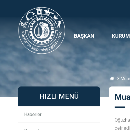
BAŞKAN
KURUM
Mua
HIZLI MENÜ
Mua
Haberler
Oğuzha
defnedil