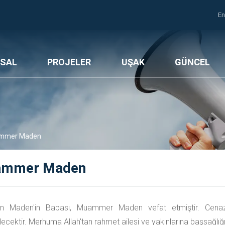
En
SAL
PROJELER
UŞAK
GÜNCEL
mmer Maden
mmer Maden
n Maden'in Babası, Muammer Maden vefat etmiştir. Cena
ecektir. Merhuma Allah'tan rahmet ailesi ve yakınlarına başsağlığı 