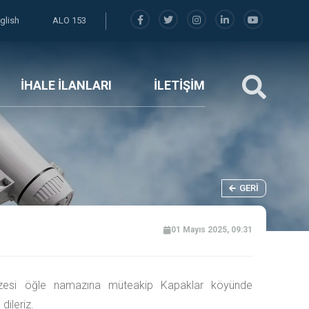
glish
ALO 153
İHALE İLANLARI
İLETİŞİM
GERI
01 Mayıs 2025, 09:31
zesi öğle namazına müteakip Kapaklar köyünde
dileriz.