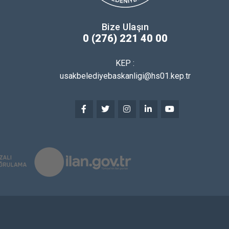
Bize Ulaşın
0 (276) 221 40 00
KEP :
usakbelediyebaskanligi@hs01.kep.tr