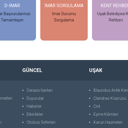
D-İMAR
İMAR SORGULAMA
KENT REHBE
r Başvurularınızı
İmar Durumu
Uşak Belediyesi 
Tamamlayın
Sorgulama
Rehberi
İncele
İncele
İncele
GÜNCEL
UŞAK
Cenaze İlanları
Blaundus Antik Ken
metleri
Duyurular
Clandras Köprüsü
Haberler
Cirit
Etkinlikler
Eşme Kilimleri
i
Otobüs Seferleri
Karun Hazineleri