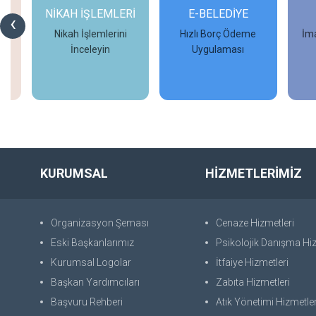
NİKAH İŞLEMLERİ
E-BELEDİYE
‹
Nikah İşlemlerini
Hızlı Borç Ödeme
İma
İnceleyin
Uygulaması
İncele
İncele
KURUMSAL
HİZMETLERİMİZ
Organizasyon Şeması
Cenaze Hizmetleri
Eski Başkanlarımız
Psikolojik Danışma Hiz
Kurumsal Logolar
İtfaiye Hizmetleri
Başkan Yardımcıları
Zabıta Hizmetleri
Başvuru Rehberi
Atık Yönetimi Hizmetler