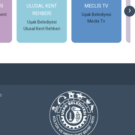
Rİ
ULUSAL KENT
MECLİS TV
›
REHBERİ
Kent
Uşak Belediyesi
Meclis Tv
Uşak Belediyesi
Ulusal Kent Rehberi
İncele
İncele
ti