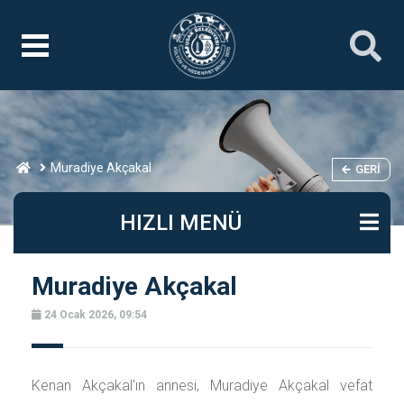
Muradiye Akçakal
GERI
HIZLI MENÜ
Muradiye Akçakal
24 Ocak 2026, 09:54
Kenan Akçakal'ın annesi, Muradiye Akçakal vefat