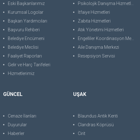
Eski Başkanlarımız
Psikolojik Danışma Hizmetleri
Kurumsal Logolar
İtfaiye Hizmetleri
Başkan Yardımcıları
Zabıta Hizmetleri
Başvuru Rehberi
Atık Yönetimi Hizmetleri
Belediye Encümeni
Engelliler Koordinasyon Merkezi
Belediye Meclisi
Aile Danışma Merkezi
Faaliyet Raporları
Resepsiyon Servisi
Gelir ve Harç Tarifeleri
Hizmetlerimiz
GÜNCEL
UŞAK
Cenaze İlanları
Blaundus Antik Kenti
Duyurular
Clandras Köprüsü
Haberler
Cirit