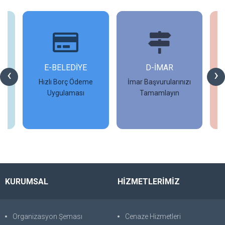
İ
E-BELEDİYE
D-İMAR
İ
‹
›
Hızlı Borç Ödeme
İmar Başvurularınızı
Uygulaması
Tamamlayın
İncele
İncele
KURUMSAL
HİZMETLERİMİZ
Organizasyon Şeması
Cenaze Hizmetleri