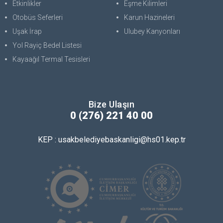
Etkinlikler
Eşme Kilimleri
Otobüs Seferleri
Karun Hazineleri
Uşak İrap
Ulubey Kanyonları
Yol Rayiç Bedel Listesi
Kayaağıl Termal Tesisleri
Bize Ulaşın
0 (276) 221 40 00
KEP : usakbelediyebaskanligi@hs01.kep.tr