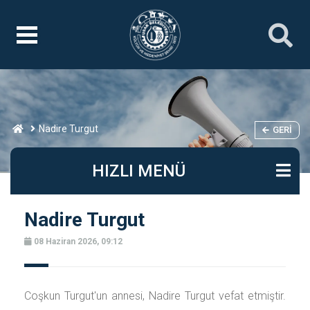
Nadire Turgut
GERI
HIZLI MENÜ
Nadire Turgut
08 Haziran 2026, 09:12
Coşkun Turgut'un annesi, Nadire Turgut vefat etmiştir.