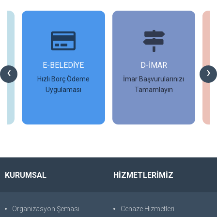
İ
E-BELEDİYE
D-İMAR
İ
‹
›
Hızlı Borç Ödeme
İmar Başvurularınızı
Uygulaması
Tamamlayın
İncele
İncele
KURUMSAL
HİZMETLERİMİZ
Organizasyon Şeması
Cenaze Hizmetleri