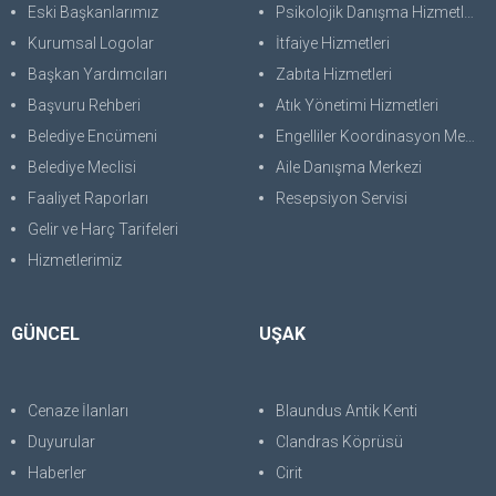
Eski Başkanlarımız
Psikolojik Danışma Hizmetleri
Kurumsal Logolar
İtfaiye Hizmetleri
Başkan Yardımcıları
Zabıta Hizmetleri
Başvuru Rehberi
Atık Yönetimi Hizmetleri
Belediye Encümeni
Engelliler Koordinasyon Merkezi
Belediye Meclisi
Aile Danışma Merkezi
Faaliyet Raporları
Resepsiyon Servisi
Gelir ve Harç Tarifeleri
Hizmetlerimiz
GÜNCEL
UŞAK
Cenaze İlanları
Blaundus Antik Kenti
Duyurular
Clandras Köprüsü
Haberler
Cirit