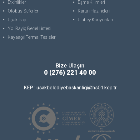
Etkinlikler
Eşme Kilimleri
Otobüs Seferleri
Karun Hazineleri
Uşak İrap
Ulubey Kanyonları
Yol Rayiç Bedel Listesi
Kayaağıl Termal Tesisleri
Bize Ulaşın
0 (276) 221 40 00
KEP : usakbelediyebaskanligi@hs01.kep.tr