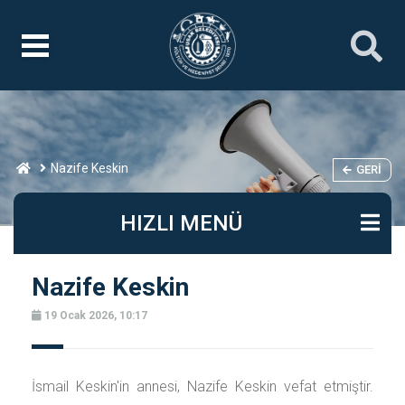
Nazife Keskin
GERI
HIZLI MENÜ
Nazife Keskin
19 Ocak 2026, 10:17
İsmail Keskin'in annesi, Nazife Keskin vefat etmiştir.