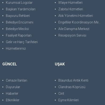
Kurumsal Logolar
İtfaiye Hizmetleri
Başkan Yardımcıları
Zabıta Hizmetleri
Başvuru Rehberi
Atık Yönetimi Hizmetleri
Belediye Encümeni
Engelliler Koordinasyon Merkezi
Belediye Meclisi
Aile Danışma Merkezi
Faaliyet Raporları
Resepsiyon Servisi
Gelir ve Harç Tarifeleri
Hizmetlerimiz
GÜNCEL
UŞAK
Cenaze İlanları
Blaundus Antik Kenti
Duyurular
Clandras Köprüsü
Haberler
Cirit
Etkinlikler
Eşme Kilimleri