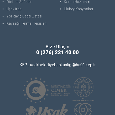
Otobüs Seferleri
Karun Hazineleri
Uşak İrap
Ulubey Kanyonları
Yol Rayiç Bedel Listesi
Kayaağıl Termal Tesisleri
Bize Ulaşın
0 (276) 221 40 00
KEP : usakbelediyebaskanligi@hs01.kep.tr