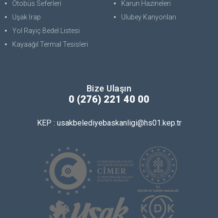
Otobüs Seferleri
Karun Hazineleri
Uşak İrap
Ulubey Kanyonları
Yol Rayiç Bedel Listesi
Kayaağıl Termal Tesisleri
Bize Ulaşın
0 (276) 221 40 00
KEP : usakbelediyebaskanligi@hs01.kep.tr