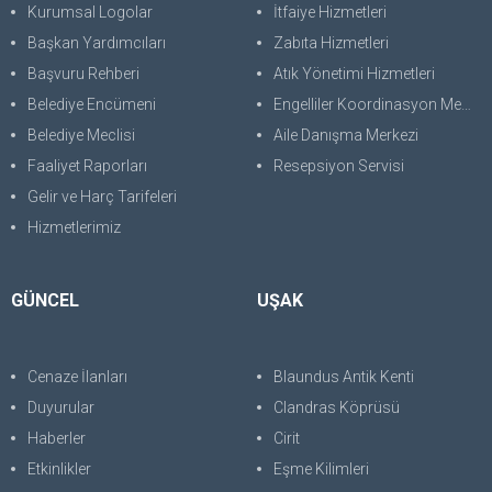
Kurumsal Logolar
İtfaiye Hizmetleri
Başkan Yardımcıları
Zabıta Hizmetleri
Başvuru Rehberi
Atık Yönetimi Hizmetleri
Belediye Encümeni
Engelliler Koordinasyon Merkezi
Belediye Meclisi
Aile Danışma Merkezi
Faaliyet Raporları
Resepsiyon Servisi
Gelir ve Harç Tarifeleri
Hizmetlerimiz
GÜNCEL
UŞAK
Cenaze İlanları
Blaundus Antik Kenti
Duyurular
Clandras Köprüsü
Haberler
Cirit
Etkinlikler
Eşme Kilimleri