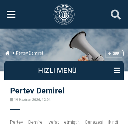
Pertev Demirel
GERI
HIZLI MENÜ
Pertev Demirel
19 Haziran 2026, 12:04
Pertev Demirel vefat etmiştir. Cenazesi ikindi