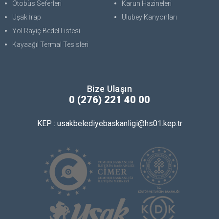
Otobüs Seferleri
Karun Hazineleri
Uşak İrap
Ulubey Kanyonları
Yol Rayiç Bedel Listesi
Kayaağıl Termal Tesisleri
Bize Ulaşın
0 (276) 221 40 00
KEP : usakbelediyebaskanligi@hs01.kep.tr