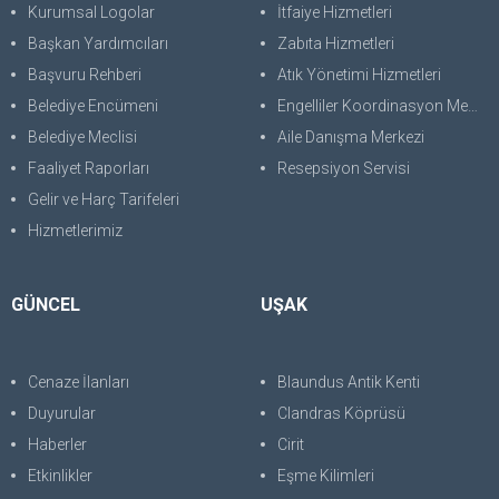
Kurumsal Logolar
İtfaiye Hizmetleri
Başkan Yardımcıları
Zabıta Hizmetleri
Başvuru Rehberi
Atık Yönetimi Hizmetleri
Belediye Encümeni
Engelliler Koordinasyon Merkezi
Belediye Meclisi
Aile Danışma Merkezi
Faaliyet Raporları
Resepsiyon Servisi
Gelir ve Harç Tarifeleri
Hizmetlerimiz
GÜNCEL
UŞAK
Cenaze İlanları
Blaundus Antik Kenti
Duyurular
Clandras Köprüsü
Haberler
Cirit
Etkinlikler
Eşme Kilimleri