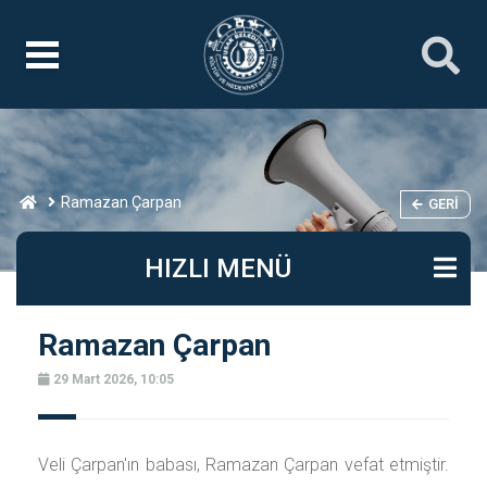
Ramazan Çarpan
GERI
HIZLI MENÜ
Ramazan Çarpan
29 Mart 2026, 10:05
Veli Çarpan'ın babası, Ramazan Çarpan vefat etmiştir.