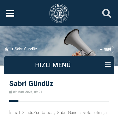
Sabri Gündüz
GERI
HIZLI MENÜ
Sabri Gündüz
09 Mart 2026, 09:01
İsmail Gündüz'ün babası, Sabri Gündüz vefat etmiştir.