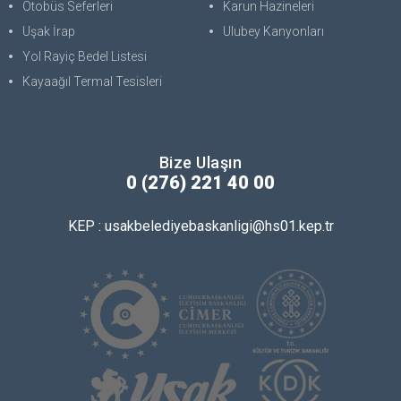
Otobüs Seferleri
Karun Hazineleri
Uşak İrap
Ulubey Kanyonları
Yol Rayiç Bedel Listesi
Kayaağıl Termal Tesisleri
Bize Ulaşın
0 (276) 221 40 00
KEP : usakbelediyebaskanligi@hs01.kep.tr