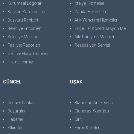
Kurumsal Logolar
İtfaiye Hizmetleri
Başkan Yardımcıları
Zabıta Hizmetleri
Başvuru Rehberi
Atık Yönetimi Hizmetleri
Belediye Encümeni
Engelliler Koordinasyon Merkezi
Belediye Meclisi
Aile Danışma Merkezi
Faaliyet Raporları
Resepsiyon Servisi
Gelir ve Harç Tarifeleri
Hizmetlerimiz
GÜNCEL
UŞAK
Cenaze İlanları
Blaundus Antik Kenti
Duyurular
Clandras Köprüsü
Haberler
Cirit
Etkinlikler
Eşme Kilimleri