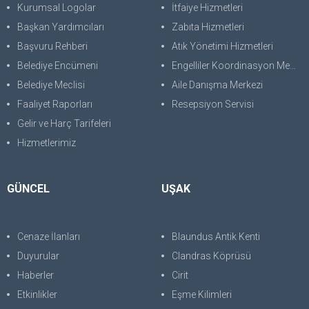
Kurumsal Logolar
İtfaiye Hizmetleri
Başkan Yardımcıları
Zabıta Hizmetleri
Başvuru Rehberi
Atık Yönetimi Hizmetleri
Belediye Encümeni
Engelliler Koordinasyon Merkezi
Belediye Meclisi
Aile Danışma Merkezi
Faaliyet Raporları
Resepsiyon Servisi
Gelir ve Harç Tarifeleri
Hizmetlerimiz
GÜNCEL
UŞAK
Cenaze İlanları
Blaundus Antik Kenti
Duyurular
Clandras Köprüsü
Haberler
Cirit
Etkinlikler
Eşme Kilimleri