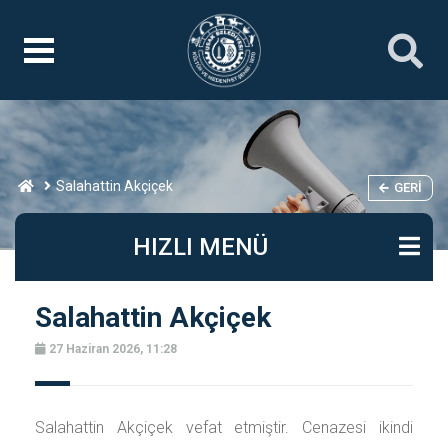
Salahattin Akçiçek
GERI
HIZLI MENÜ
Salahattin Akçiçek
27 Haziran 2026, 11:28
Salahattin Akçiçek vefat etmiştir. Cenazesi ikindi