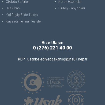
Otobüs Seferleri
Karun Hazineleri
Uşak İrap
Ulubey Kanyonları
Yol Rayiç Bedel Listesi
Kayaağıl Termal Tesisleri
Bize Ulaşın
0 (276) 221 40 00
KEP : usakbelediyebaskanligi@hs01.kep.tr