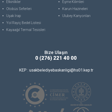
Etkinlikler
Eşme Kilimleri
Otobüs Seferleri
Karun Hazineleri
Uşak İrap
Ulubey Kanyonları
Yol Rayiç Bedel Listesi
Kayaağıl Termal Tesisleri
Bize Ulaşın
0 (276) 221 40 00
KEP : usakbelediyebaskanligi@hs01.kep.tr