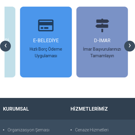
İ
E-BELEDİYE
D-İMAR
İ
‹
›
Hızlı Borç Ödeme
İmar Başvurularınızı
Uygulaması
Tamamlayın
İncele
İncele
KURUMSAL
HİZMETLERİMİZ
Organizasyon Şeması
Cenaze Hizmetleri