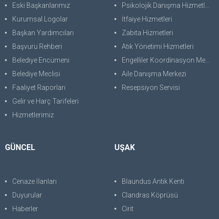
Eski Başkanlarımız
Psikolojik Danışma Hizmetleri
Kurumsal Logolar
İtfaiye Hizmetleri
Başkan Yardımcıları
Zabıta Hizmetleri
Başvuru Rehberi
Atık Yönetimi Hizmetleri
Belediye Encümeni
Engelliler Koordinasyon Merkezi
Belediye Meclisi
Aile Danışma Merkezi
Faaliyet Raporları
Resepsiyon Servisi
Gelir ve Harç Tarifeleri
Hizmetlerimiz
GÜNCEL
UŞAK
Cenaze İlanları
Blaundus Antik Kenti
Duyurular
Clandras Köprüsü
Haberler
Cirit