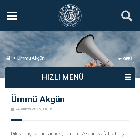
Ümmü Akgün
GERI
HIZLI MENÜ
Ümmü Akgün
24 Mayıs 2026, 14:16
Dilek Taşavlı'nın annesi, Ümmü Akgün vefat etmiştir.