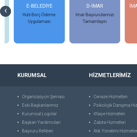
Rİ
E-BELEDİYE
D-İMAR
İM
‹
Hızlı Borç Ödeme
İmar Başvurularınızı
Uygulaması
Tamamlayın
İncele
İncele
KURUMSAL
HİZMETLERİMİZ
Organizasyon Şeması
Cenaze Hizmetleri
Eski Başkanlarımız
Psikolojik Danışma Hiz
Kurumsal Logolar
İtfaiye Hizmetleri
Başkan Yardımcıları
Zabıta Hizmetleri
Başvuru Rehberi
Atık Yönetimi Hizmetler