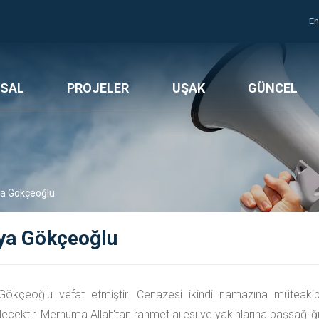
En
SAL
PROJELER
UŞAK
GÜNCEL
a Gökçeoğlu
ya Gökçeoğlu
ökçeoğlu vefat etmiştir. Cenazesi ikindi namazına müteakip 
ecektir. Merhuma Allah'tan rahmet ailesi ve yakınlarına başsağlığı 