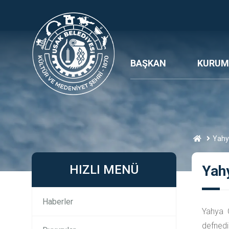
BAŞKAN
KURUM
Yahy
HIZLI MENÜ
Yah
Haberler
Yahya G
defnedil