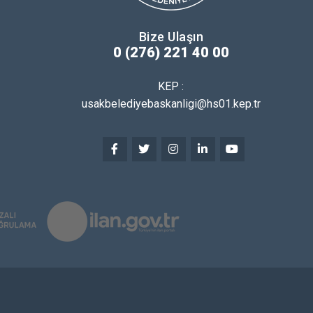
Bize Ulaşın
0 (276) 221 40 00
KEP :
usakbelediyebaskanligi@hs01.kep.tr