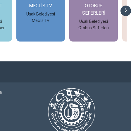
T
MECLİS TV
OTOBÜS
›
SEFERLERİ
Uşak Belediyesi
Meclis Tv
i
Uşak Belediyesi
eri
Otobüs Seferleri
İncele
İncele
ti