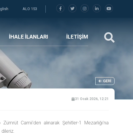
glish
ALO 153
İHALE İLANLARI
İLETİŞİM
GERI
31 Ocak 2026, 12:21
Zümrüt Camii'den alınarak Şehitler-1 Mezarlığı'na
dileriz.