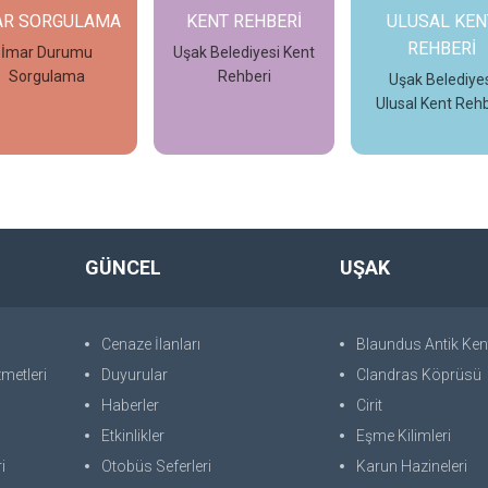
AR SORGULAMA
KENT REHBERİ
ULUSAL KEN
REHBERİ
İmar Durumu
Uşak Belediyesi Kent
Sorgulama
Rehberi
Uşak Belediyes
Ulusal Kent Rehb
İncele
İncele
İncele
GÜNCEL
UŞAK
Cenaze İlanları
Blaundus Antik Ken
metleri
Duyurular
Clandras Köprüsü
Haberler
Cirit
Etkinlikler
Eşme Kilimleri
i
Otobüs Seferleri
Karun Hazineleri