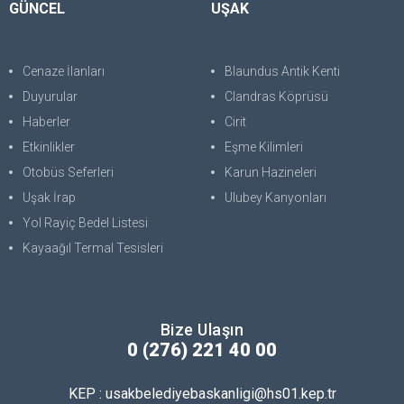
GÜNCEL
UŞAK
Cenaze İlanları
Blaundus Antik Kenti
Duyurular
Clandras Köprüsü
Haberler
Cirit
Etkinlikler
Eşme Kilimleri
Otobüs Seferleri
Karun Hazineleri
Uşak İrap
Ulubey Kanyonları
Yol Rayiç Bedel Listesi
Kayaağıl Termal Tesisleri
Bize Ulaşın
0 (276) 221 40 00
KEP : usakbelediyebaskanligi@hs01.kep.tr