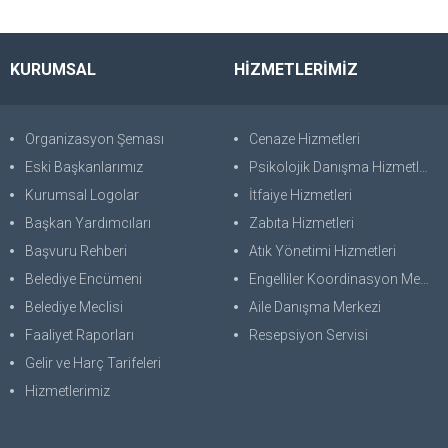
KURUMSAL
HİZMETLERİMİZ
Organizasyon Şeması
Cenaze Hizmetleri
Eski Başkanlarımız
Psikolojik Danışma Hizmetleri
Kurumsal Logolar
İtfaiye Hizmetleri
Başkan Yardımcıları
Zabıta Hizmetleri
Başvuru Rehberi
Atık Yönetimi Hizmetleri
Belediye Encümeni
Engelliler Koordinasyon Merkezi
Belediye Meclisi
Aile Danışma Merkezi
Faaliyet Raporları
Resepsiyon Servisi
Gelir ve Harç Tarifeleri
Hizmetlerimiz