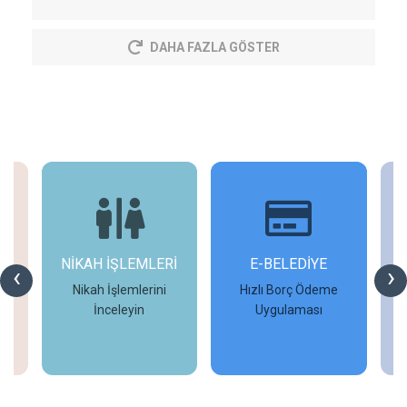
DAHA FAZLA GÖSTER
NİKAH İŞLEMLERİ
E-BELEDİYE
‹
›
Nikah İşlemlerini
Hızlı Borç Ödeme
İ
İnceleyin
Uygulaması
İncele
İncele