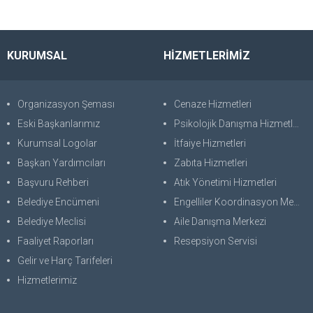
KURUMSAL
HİZMETLERİMİZ
Organizasyon Şeması
Cenaze Hizmetleri
Eski Başkanlarımız
Psikolojik Danışma Hizmetleri
Kurumsal Logolar
İtfaiye Hizmetleri
Başkan Yardımcıları
Zabıta Hizmetleri
Başvuru Rehberi
Atık Yönetimi Hizmetleri
Belediye Encümeni
Engelliler Koordinasyon Merkezi
Belediye Meclisi
Aile Danışma Merkezi
Faaliyet Raporları
Resepsiyon Servisi
Gelir ve Harç Tarifeleri
Hizmetlerimiz