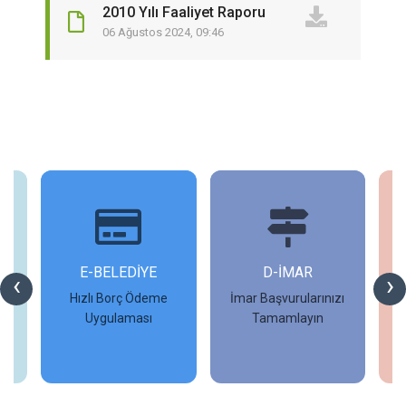
2010 Yılı Faaliyet Raporu
06 Ağustos 2024, 09:46
İ
E-BELEDİYE
D-İMAR
İ
‹
›
Hızlı Borç Ödeme
İmar Başvurularınızı
Uygulaması
Tamamlayın
İncele
İncele