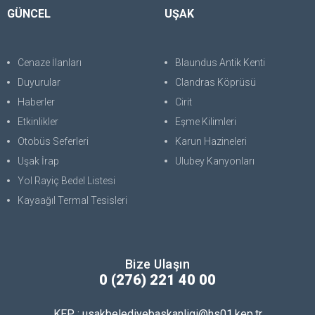
GÜNCEL
UŞAK
Cenaze İlanları
Blaundus Antik Kenti
Duyurular
Clandras Köprüsü
Haberler
Cirit
Etkinlikler
Eşme Kilimleri
Otobüs Seferleri
Karun Hazineleri
Uşak İrap
Ulubey Kanyonları
Yol Rayiç Bedel Listesi
Kayaağıl Termal Tesisleri
Bize Ulaşın
0 (276) 221 40 00
KEP : usakbelediyebaskanligi@hs01.kep.tr